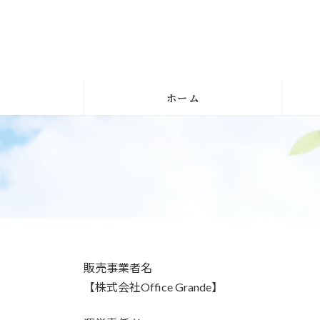
コ
ナ
ン
ビ
テ
ゲ
ン
ー
ツ
シ
へ
ョ
ホーム
ス
ン
キ
に
ッ
移
プ
動
販売事業者名
【株式会社Office Grande】