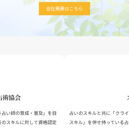
会社概要はこちら
カ
ラ
ム
リ
ン
占術協会
ク
う占い師の育成・普及」を目
占いのスキルと共に「クライ
術のスキルに対して資格認定
スキル」を併せ持っている占