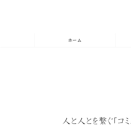
コ
ナ
ン
ビ
テ
ゲ
ン
ー
ツ
シ
へ
ョ
ホーム
ス
ン
キ
に
ッ
移
プ
動